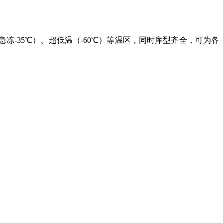
,急冻-35℃）、超低温（-60℃）等温区，同时库型齐全，可
为各