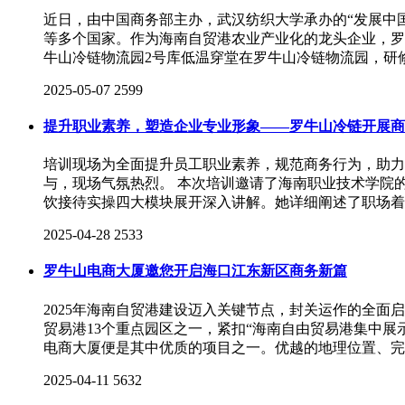
近日，由中国商务部主办，武汉纺织大学承办的“发展中
等多个国家。作为海南自贸港农业产业化的龙头企业，罗
牛山冷链物流园2号库低温穿堂在罗牛山冷链物流园，研
2025-05-07
2599
提升职业素养，塑造企业专业形象——罗牛山冷链开展商
培训现场为全面提升员工职业素养，规范商务行为，助力
与，现场气氛热烈。 本次培训邀请了海南职业技术学院
饮接待实操四大模块展开深入讲解。她详细阐述了职场着
2025-04-28
2533
罗牛山电商大厦邀您开启海口江东新区商务新篇
2025年海南自贸港建设迈入关键节点，封关运作的全
贸易港13个重点园区之一，紧扣“海南自由贸易港集中展
电商大厦便是其中优质的项目之一。优越的地理位置、完
2025-04-11
5632