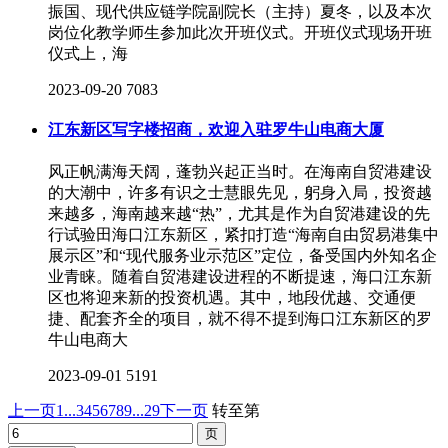
振国、现代供应链学院副院长（主持）夏冬，以及本次
岗位化教学师生参加此次开班仪式。开班仪式现场开班
仪式上，海
2023-09-20
7083
江东新区写字楼招商，欢迎入驻罗牛山电商大厦
风正帆满海天阔，蓬勃兴起正当时。在海南自贸港建设
的大潮中，许多有识之士慧眼先见，躬身入局，投资越
来越多，海南越来越“热”，尤其是作为自贸港建设的先
行试验田海口江东新区，紧扣打造“海南自由贸易港集中
展示区”和“现代服务业示范区”定位，备受国内外知名企
业青睐。随着自贸港建设进程的不断提速，海口江东新
区也将迎来新的投资机遇。其中，地段优越、交通便
捷、配套齐全的项目，就不得不提到海口江东新区的罗
牛山电商大
2023-09-01
5191
上一页
1...
3
4
5
6
7
8
9
...29
下一页
转至第