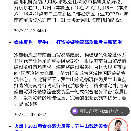
醋随机舞蹈/露天电影/滑板公社/奇妙市集等众多好吃、
好玩尽在11月17日（本周五）18点-21点11月18日（本周
六）16点-21点海口江东新区总部经济区（生态CBD）海
南鸿宝投资总部南门 01 舌尖新风味 海南糟粕醋 &n
2023-11-17
3486
媒体聚焦丨罗牛山：打造冷链物流高质量发展新范例
冷链物流是海南自由贸易港建设、构建现代化流通体系
和现代产业体系的重要组成部分。根据海南自由贸易港
建设冷链市场需求，海南将建设服务国内超大规模市场
的“国家冷链大仓库”，努力打造成为区域性国际冷链物
流中心。在此背景下，罗牛山冷链物流作为罗牛山重点
打造的海南冷链物流行业优质服务商，精准锚定“打造海
南自贸港冷链物流全类食品一站式综合服务平台”发展目
标，发挥独特的地理位置、完善的配套设施等优势，着
力提高冷链
可以介绍下你们的产品么
2023-11-07
6662
火爆！2023海食会盛大启幕，罗牛山甄选美食大受热