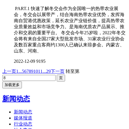
PART.1 快速了解冬交会作为全国唯一的热带农业展
会，冬交会以展带产，结合海南热带农业优势，发挥海
南自贸港优惠政策，延长农业产业链价值，提高热带农
业质量效益和市场竞争力。是海南优质农产品展示、推
介和交易的重要平台。 冬交会今年25岁啦，2022年冬交
会将有来自全国27家大型批发市场、31家农业行业协会
及数百家重点客商约1300人已确认来琼参会。内蒙古、
山东、河南、
2022-12-09
9195
上一页
1...
5
6
7
8
9
10
11
...29
下一页
转至第
加载更多
新闻动态
新闻动态
媒体报道
行业动态