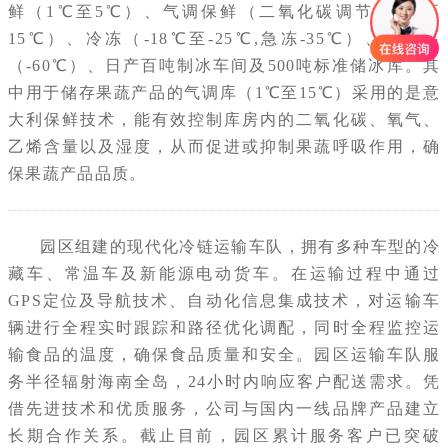
鲜（1℃至5℃）、气调保鲜（二氧化碳调节，1℃至
15℃）、冷冻（-18℃至-25℃,急冻-35℃）、超低温
（-60℃）、日产百吨制冰车间及500吨标准储冰库。其
中用于储存果蔬产品的气调库（1℃至15℃）采用的是意
大利保鲜技术，能有效控制库房内的二氧化碳、氧气、
乙烯含量以及湿度，从而促进或抑制果蔬呼吸作用，确
保果蔬产品品质。
园区组建的现代化冷链运输车队，拥有多种车型的冷
藏车、常温车及新能源电动货车。在运输过程中通过
GPS定位及导航技术、自动化信息集成技术，对运输车
辆进行全程实时跟踪和路径优化调配，同时全程监控运
输食品的温度，确保食品质量和安全。园区运输车队服
务半径辐射海南全岛，24小时内响应客户配送需求。凭
借先进技术和优质服务，公司与国内一线品牌产品建立
长期合作关系。截止目前，园区累计服务客户已突破