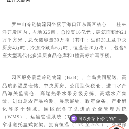
罗牛山冷链物流园坐落于海口江东新区核心——桂林
洋开发区内，占地325亩，总投资16亿元，建筑面积约21
万平方米，总仓储容量30万吨（其中：生鲜加工及中央
厨房4万吨，冷冻冷藏库6万吨，恒温仓20万吨），包含5
座大型现代化多温层食品仓库和1幢高标准写字楼。
园区服务覆盖冷链物流（B2B）、全岛共同配送、高
品质多温层仓储、中央厨房、公用型保税仓、进口水产
品海关监管仓、高端热带水果分级分拣、高端水产集
散、进出岛农产品检测、展示展销、政府储备、产业孵
化等多个领域。园区配备了先进的仓储管理系统
（WMS）、运输管理系统（TMS），以及17米高VNA
可以介绍下你们的产品么
窄巷道托盘式货架。拥有恒温（15℃至26℃）、冷藏保